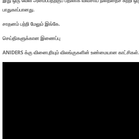
இது
ஒரு
வேலி
அமைப்பதற்குப்
பதிலாக
விவசாய
நிலத்தைச்
சுற்றி
ஒ
பாதுகாப்பானது.
சாதனம்
பற்றி
மேலும்
இங்கே.
செய்திகளுக்கான
இணைப்பு
ANIDERS க்கு வினைபுரியும் விலங்குகளின் உண்மையான காட்சிகள்