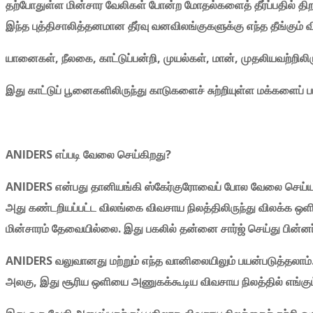
தற்போதுள்ள
மின்சார
வேலிகள்
போன்ற
மோதல்களைத்
தீர்ப்பதில்
தி
இந்த
புத்திசாலித்தனமான
தீர்வு
வனவிலங்குகளுக்கு
எந்த
தீங்கும்
வ
யானைகள்,
நீலகை,
காட்டுப்பன்றி,
முயல்கள்,
மான்,
முதலியவற்றிலிர
இது காட்டுப் பூனைகளிலிருந்து காடுகளைச் சுற்றியுள்ள மக்களைப் ப
ANIDERS
எப்படி
வேலை
செய்கிறது?
ANIDERS
என்பது
தானியங்கி
ஸ்கேர்குரோவைப்
போல
வேலை
செய்ய
அது
கண்டறியப்பட்ட
விலங்கை
விவசாய
நிலத்திலிருந்து
விலக்க
ஒள
மின்சாரம்
தேவையில்லை.
இது
பகலில்
தன்னை
சார்ஜ்
செய்து
பின்ன
ANIDERS
வலுவானது
மற்றும்
எந்த
வானிலையிலும்
பயன்படுத்தலாம
அலகு,
இது
சூரிய
ஒளியை
அணுகக்கூடிய
விவசாய
நிலத்தில்
எங்கு