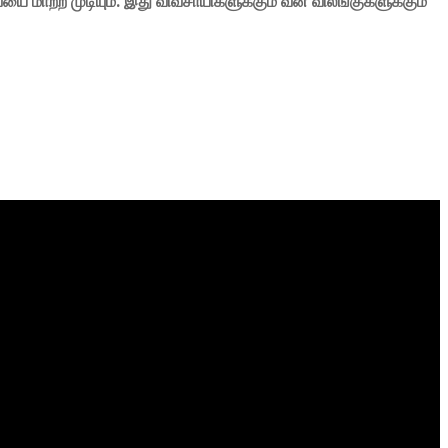
ையை
மாற்ற
முடியும்.
இது
விவசாயிகளுக்கும்
வன
விலங்குகளுக்கும்