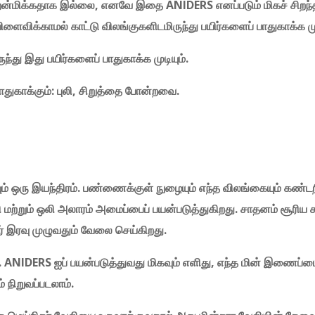
றன்மிக்கதாக
இல்லை,
எனவே
இதை ANIDERS
எனப்படும்
மிகச்
சிறந
ிளைவிக்காமல்
காட்டு
விலங்குகளிடமிருந்து
பயிர்களைப்
பாதுகாக்க
ம
ுந்து
இது
பயிர்களைப்
பாதுகாக்க
முடியும்.
ாதுகாக்கும்: புலி, சிறுத்தை போன்றவை.
ும்
ஒரு
இயந்திரம்.
பண்ணைக்குள்
நுழையும்
எந்த
விலங்கையும்
கண்ட
ி
மற்றும்
ஒலி
அலாரம்
அமைப்பைப்
பயன்படுத்துகிறது.
சாதனம்
சூரிய
ர்
இரவு
முழுவதும்
வேலை
செய்கிறது.
். ANIDERS
ஐப்
பயன்படுத்துவது
மிகவும்
எளிது,
எந்த
மின்
இணைப்பை
ம்
நிறுவப்படலாம்.