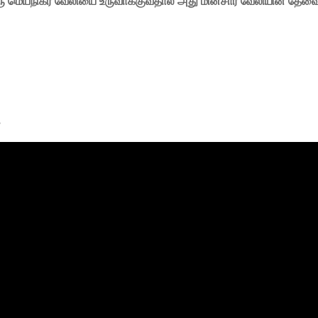
ரு
மெய்நிகர்
வேலியை
உருவாக்குவதால்
அது
மின்சார
வேலியின்
தேவ
.