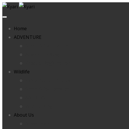
Home
ADVENTURE
Smart Stick Guardian
Adventure Blog
Product Registration
Wildlife
KyNet Net Gun Latest
Smart Stick Forester
ANIDERS
Wildlife Blog
About Us
Newsroom