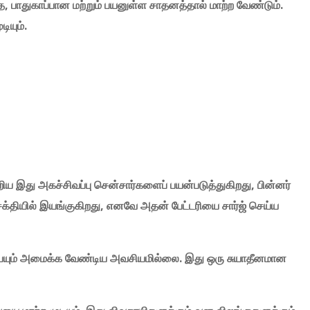
்த,
பாதுகாப்பான
மற்றும்
பயனுள்ள
சாதனத்தால்
மாற்ற
வேண்டும்.
ுடியும்.
றிய
இது
அகச்சிவப்பு
சென்சார்களைப்
பயன்படுத்துகிறது,
பின்னர்
சக்தியில்
இயங்குகிறது,
எனவே
அதன்
பேட்டரியை
சார்ஜ்
செய்ய
யும்
அமைக்க
வேண்டிய
அவசியமில்லை.
இது
ஒரு
சுயாதீனமான